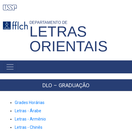
Pular
para
o
DEPARTAMENTO DE
LETRAS
conteúdo
principal
ORIENTAIS
NAVEGAÇÃO
PRINCIPAL
DLO – GRADUAÇÃO
Grades Horárias
Letras - Árabe
Letras - Armênio
Letras - Chinês