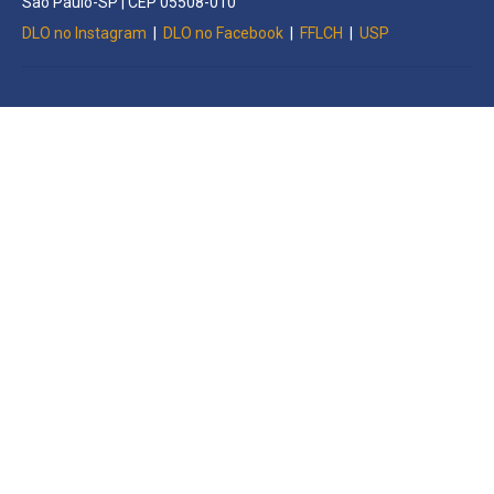
São Paulo-SP | CEP 05508-010
DLO no Instagram
|
DLO no Facebook
|
FFLCH
|
USP