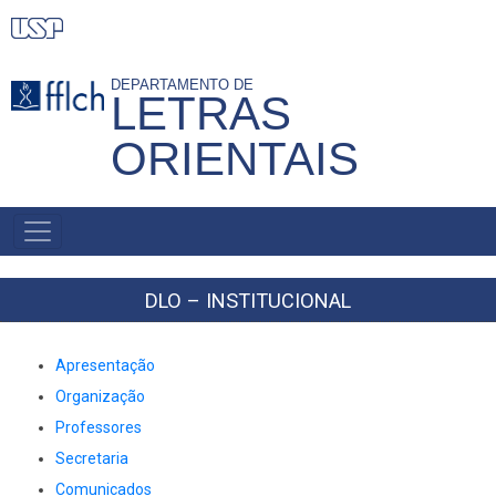
Pular
para
o
DEPARTAMENTO DE
LETRAS
conteúdo
principal
ORIENTAIS
NAVEGAÇÃO
PRINCIPAL
DLO – INSTITUCIONAL
Apresentação
Organização
Professores
Secretaria
Comunicados